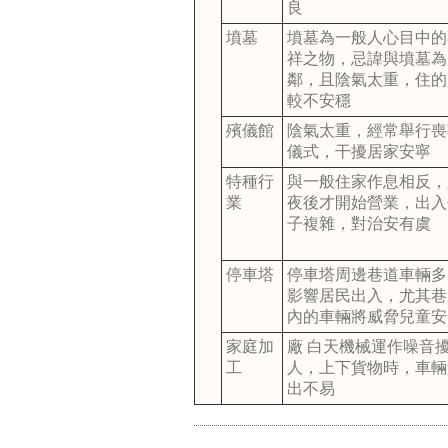
良
墳墓
墳墓為一般人心目中的
祥之物，忌諱與墳墓為
鄰，且陰氣太重，住的
較不安穩
殯儀館
陰氣太重，經常舉行喪
儀式，干擾居家安寧
特種行
與一般住家作息相反，
業
夜後才開始營業，出入
子複雜，對治安有虞
停車塔
停車塔周邊巷道車輛多
影響居民出入，尤其巷
內的車輛將威脅兒童安
家庭加
廠 白天機械運作噪音
工
人，上下貨物時，車輛
出不易