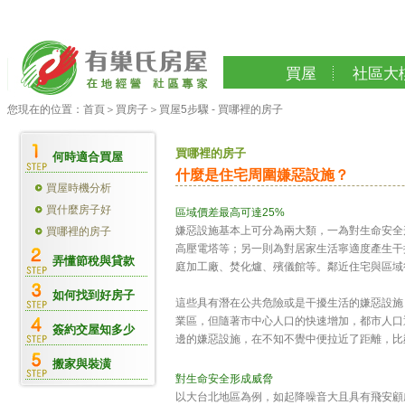
買屋
社區大
您現在的位置：
首頁
＞
買房子
＞
買屋5步驟 - 買哪裡的房子
買哪裡的房子
何時適合買屋
什麼是住宅周圍嫌惡設施？
買屋時機分析
買什麼房子好
區域價差最高可達25%
嫌惡設施基本上可分為兩大類，一為對生命安全
買哪裡的房子
高壓電塔等；另一則為對居家生活寧適度產生干
弄懂節稅與貸款
庭加工廠、焚化爐、殯儀館等。鄰近住宅與區域行
如何找到好房子
這些具有潛在公共危險或是干擾生活的嫌惡設施
業區，但隨著市中心人口的快速增加，都市人口
簽約交屋知多少
邊的嫌惡設施，在不知不覺中便拉近了距離，比
搬家與裝潢
對生命安全形成威脅
以大台北地區為例，如起降噪音大且具有飛安顧