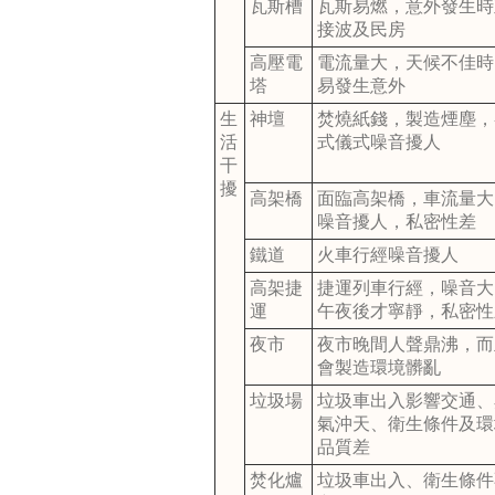
瓦斯槽
瓦斯易燃，意外發生時
接波及民房
高壓電
電流量大，天候不佳時
塔
易發生意外
生
神壇
焚燒紙錢，製造煙塵，
活
式儀式噪音擾人
干
擾
高架橋
面臨高架橋，車流量大
噪音擾人，私密性差
鐵道
火車行經噪音擾人
高架捷
捷運列車行經，噪音大
運
午夜後才寧靜，私密性
夜市
夜市晚間人聲鼎沸，而
會製造環境髒亂
垃圾場
垃圾車出入影響交通、
氣沖天、衛生條件及環
品質差
焚化爐
垃圾車出入、衛生條件