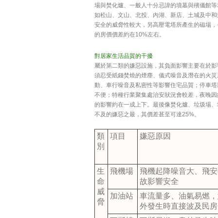
場與焚化爐、一般人十分忌諱的墳墓與殯儀館等
如松山、文山、北投、內湖、新店、土城及中和
安全的威脅性較大，另高壓電塔所產生的磁場，
的房價價差約在10%左右。
對居家生活品質的干擾
屬於第二類的嫌惡設施，其負面影響主要在於影
須忍受紙錢焚燒的煙塵、儀式噪音及潛在的火災
動、車行噪音及私密性等影響住宅品質；停車塔
不便；特種行業聚集處治安狀況會較差，夜晚因
的影響約在一成上下。最後像焚化爐、垃圾場、
不及的嫌惡之最，其價差甚至可達25%。
類
項目
嫌惡原因
別
生
飛機場
飛機起降噪音大、飛安
命
故影響安全
威
加油站
車流量多、油氣易燃，
脅
外發生時直接波及民房