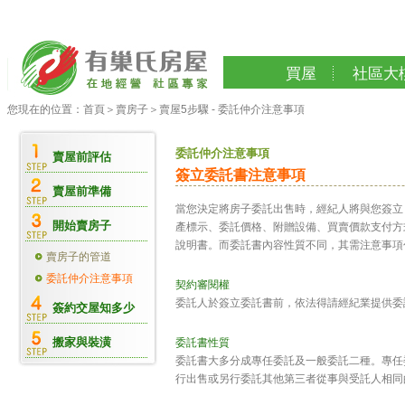
買屋
社區大
您現在的位置：
首頁
＞
賣房子
＞
賣屋5步驟 - 委託仲介注意事項
委託仲介注意事項
賣屋前評估
簽立委託書注意事項
賣屋前準備
當您決定將房子委託出售時，經紀人將與您簽立
開始賣房子
產標示、委託價格、附贈設備、買賣價款支付方
說明書。而委託書內容性質不同，其需注意事項
賣房子的管道
委託仲介注意事項
契約審閱權
委託人於簽立委託書前，依法得請經紀業提供委
簽約交屋知多少
搬家與裝潢
委託書性質
委託書大多分成專任委託及一般委託二種。專任
行出售或另行委託其他第三者從事與受託人相同