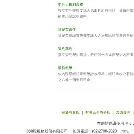
委託人權利義務
簽立委託書後委託人應出具所有權狀、身份證影
的物現況說明書中。
經紀業責任
經紀業應誠實告知委託人之房屋訊息並透過各種
違約罰則
簽立委託契約書後，若任何一方違反契約內容者
服務報酬
依內政部經紀業報酬計收標準，經紀業收取服務
之六或一個半月租金。
關於有巢氏
|
有巢氏全省分店
|
加盟專區
本網站建議使用 Microso
©鴻毅服務股份有限公司 加盟電話：(02)2708-2020 地