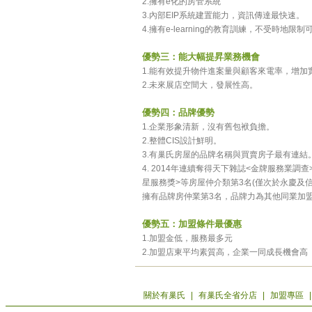
2.擁有e化的房管系統
3.內部EIP系統建置能力，資訊傳達最快速。
4.擁有e-learning的教育訓練，不受時地限
優勢三：能大幅提昇業務機會
1.能有效提升物件進案量與顧客來電率，增加
2.未來展店空間大，發展性高。
優勢四：品牌優勢
1.企業形象清新，沒有舊包袱負擔。
2.整體CIS設計鮮明。
3.有巢氏房屋的品牌名稱與買賣房子最有連結
4. 2014年連續奪得天下雜誌<金牌服務業調
星服務獎>等房屋仲介類第3名(僅次於永慶及信義
擁有品牌房仲業第3名，品牌力為其他同業加
優勢五：加盟條件最優惠
1.加盟金低，服務最多元
2.加盟店東平均素質高，企業一同成長機會高
關於有巢氏
|
有巢氏全省分店
|
加盟專區