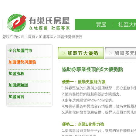
買屋
社區大
您現在的位置：
首頁
＞
加盟專區
＞
加盟優勢與服務
全台加盟門市
加盟優勢與服務
協助你事業登頂的5大優勢點
加盟流程
優勢一：後勤支援能力強
加盟經驗談
1.陣容堅強的集團與加盟店總部，用心服務加
2.擁有整體行銷規劃與設計創意能力。
加盟留言
3.多年房仲經營Know-how提供。
4.每月研展資料與成交行情提供，隨時掌握最
5.系統化的教育訓練提供，提昇人員戰力與店
優勢二：企業E化能力強
1.提供影音買賣物件平台，讓您的物件能得到