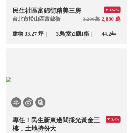
民生社區富錦街精美三房
12.2%
台北市松山區富錦街
2,880 萬
3,280萬
建物 33.27 坪
3房(室)
2廳
1衛
44.2年
專任！民生新東邊間採光黃金三
5.4%
樓．土地持份大