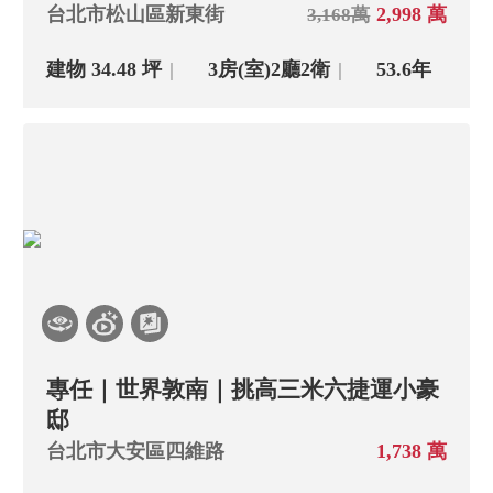
台北市松山區新東街
2,998 萬
3,168萬
建物 34.48 坪
3房(室)
2廳
2衛
53.6年
專任｜世界敦南｜挑高三米六捷運小豪
邸
台北市大安區四維路
1,738 萬