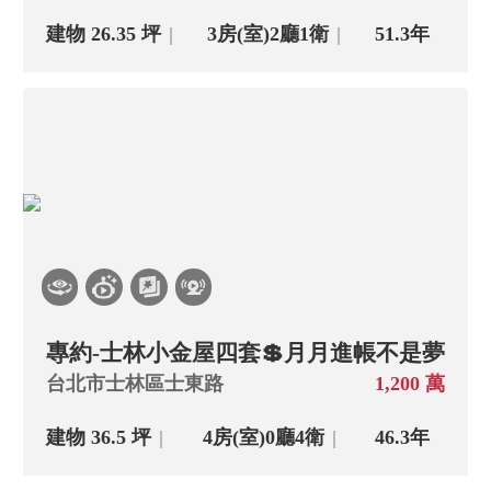
主+陽大→小
建物 26.35 坪
3房(室)
2廳
1衛
51.3年
上架日期新→舊
專約-士林小金屋四套💲月月進帳不是夢
台北市士林區士東路
1,200 萬
建物 36.5 坪
4房(室)
0廳
4衛
46.3年