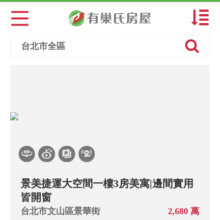
預設排序
台北市全區
總價低→高
總價高→低
單價低→高
單價高→低
建坪小→大
建坪大→小
景美捷運大空間一樓3房美寓|邊間實用
皆開窗
主+陽小→大
台北市文山區景華街
2,680 萬