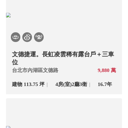
文德捷運。長虹凌雲稀有露台戶＋三車
位
台北市內湖區文德路
9,880 萬
建物 113.75 坪
4房(室)
2廳
3衛
16.7年