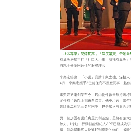
「社區專家」記憶度高，「深度聯賣」帶動業
有巢氏房屋主打「社區大小事，就找有巢氏」
時就十分認同這樣的服務理念！
李奕宏笑說，「小巢」品牌印象太強、深植人
4月，李奕宏攜手3位前住商不動產同事一起
李奕宏透露創業至今，店內物件數量維持著標
案件有半數以上都來自聯賣。他更坦言，當年
業績第二和第三名的同事，也是加入有巢氏房
另一個加盟有巢氏房屋的利基點，是擁有強大
餘力。i行動、行動智能經紀人APP已經成
樓，能夠幫助客人快速找到喜歡的物件，省時