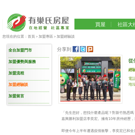
買屋
社區大
您現在的位置：
首頁
＞
加盟專區
＞
加盟經驗談
分享到
全台加盟門市
從
加盟優勢與服務
經
加盟流程
電話
地
加盟經驗談
加盟留言
「先生您好，想找什麼產品呢？對新竹熟悉嗎
嘉興勝利加盟店李奕宏。擁有10年房仲經歷
即便今年上半年遭遇疫情衝擊，李奕宏已和全店