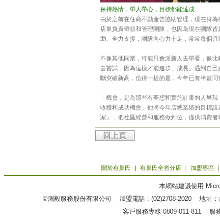
保持熱情，帶人帶心，目標都能達成
由於之前在住商不動產曾協助管理，現在身為
店東負責帶領和管理團隊，也因為現在團隊皆
助、全力支援，團隊向心力十足，常常每個月
不像其他同業，可能只會派新人去帶看，像比
去嘗試，因為這樣才能進步、成長。遇到自己
斷突破新高，值得一提的是，今年已有半數同仁
「機會，是為那些有夢想和實施計畫的人呈現
收穫和成功機會。他將今年店總業績的目標設
家」，把社區經營和服務做到位，提供消費者
回上頁
關於有巢氏
|
有巢氏全省分店
|
加盟專區
本網站建議使用 Microso
©鴻毅服務股份有限公司 加盟電話：(02)2708-2020 地
客戶服務專線 0809-011-811 