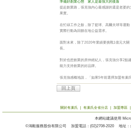
準備好創業心態 家人是最強大的後盾
提起創業路，張克強內心最感謝的還是老婆的
果實。
在忙碌工作之餘，除了籃球、高爾夫球等運動
實際行動為回饋在地公益需求。
面對未來，除了2020年業績要挑戰1億元大
長。
對於也想創業的房仲經紀人，張克強分享2點
能力支持創業的好品牌。
張克強感概地說，「如果5年前選擇加盟有巢
回上頁
關於有巢氏
|
有巢氏全省分店
|
加盟專區
本網站建議使用 Microso
©鴻毅服務股份有限公司 加盟電話：(02)2708-2020 地