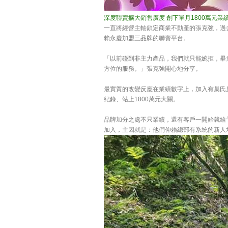
深度聯賣擴大銷售廣度 創下單月1800萬元業
一直將經營主軸鎖定商業不動產的張克強，過
賴永慶加盟三品牌的聯賣平台。
「以前碰到非主力產品，我們就只能婉拒，畢
方位的服務。」張克強開心地分享。
最實質的改變反應在業績數字上，加入有巢氏房
紀錄、站上1800萬元大關。
品牌加分之處不只業績，還有客戶一開始就給
加入，主因就是：他們仰賴總部有系統的新人